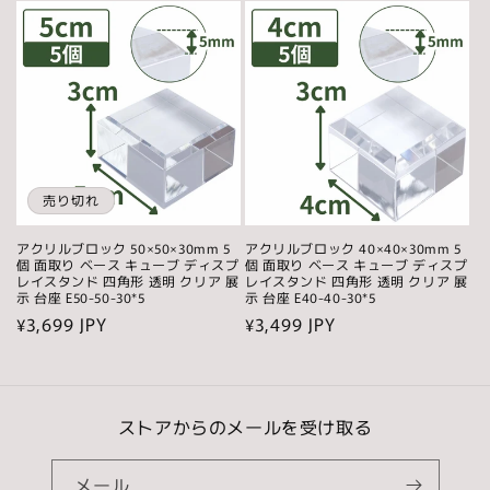
価
価
格
格
売り切れ
アクリルブロック 50×50×30mm 5
アクリルブロック 40×40×30mm 5
個 面取り ベース キューブ ディスプ
個 面取り ベース キューブ ディスプ
レイスタンド 四角形 透明 クリア 展
レイスタンド 四角形 透明 クリア 展
示 台座 E50-50-30*5
示 台座 E40-40-30*5
通
¥3,699 JPY
通
¥3,499 JPY
常
常
価
価
格
格
ストアからのメールを受け取る
メール