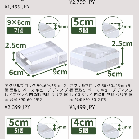
通
¥2,799 JPY
通
¥1,499 JPY
常
常
価
価
格
格
アクリルブロック 90×60×25mm 2
アクリルブロック 50×50×25mm 5
個 面取り ベース キューブ ディスプ
個 面取り ベース キューブ ディスプ
レイスタンド 四角形 透明 クリア 展
レイスタンド 四角形 透明 クリア 展
示 台座 E90-60-25*2
示 台座 E50-50-25*5
通
¥2,399 JPY
通
¥3,499 JPY
常
常
価
価
格
格