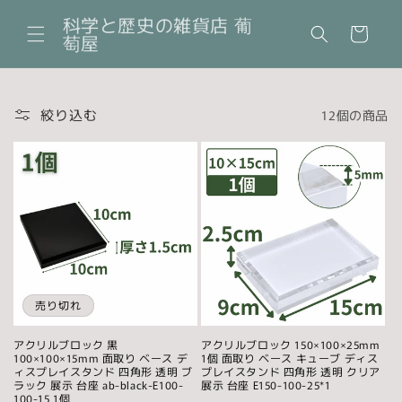
コンテ
カ
ンツに
科学と歴史の雑貨店 葡
ー
進む
萄屋
ト
絞り込む
12個の商品
売り切れ
アクリルブロック 黒
アクリルブロック 150×100×25mm
100×100×15mm 面取り ベース デ
1個 面取り ベース キューブ ディス
ィスプレイスタンド 四角形 透明 ブ
プレイスタンド 四角形 透明 クリア
ラック 展示 台座 ab-black-E100-
展示 台座 E150-100-25*1
100-15 1個