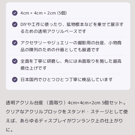
ー
ー
ス
ス
4cm × 4cm × 2cm (5個)
キ
キ
DIYや工作に使ったり、鉱物標本などを乗せて展示す
ュ
ュ
るための透明アクリルベースです
ー
ー
ブ
ブ
アクセサリーやジュエリーの撮影用の台座、小物商
デ
デ
品の陳列のための什器としても最適です
ィ
ィ
全面を丁寧に研磨し、角には糸面取りを施した最高
ス
ス
級仕上げです
プ
プ
レ
レ
日本国内でひとつひとつ丁寧に検品しています
イ
イ
ス
ス
タ
タ
透明アクリル台座 （面取り）4cm×4cm×2cm 5個セット。
ン
ン
クリアなアクリルブロックをスタンド・ステージとして使
ド
ド
四
四
えば、あらゆるディスプレイがワンランク上の仕上がり
角
角
に。
形
形