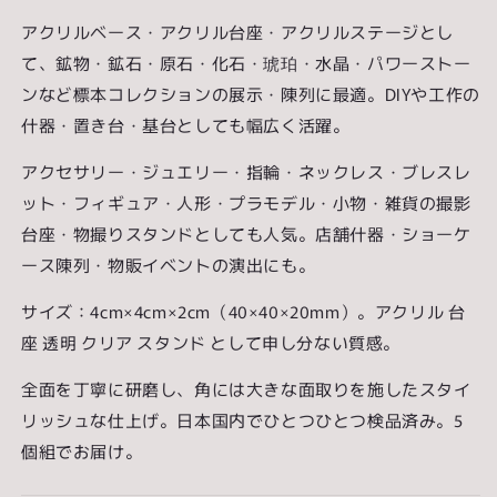
透
透
アクリルベース・アクリル台座・アクリルステージとし
明
明
て、鉱物・鉱石・原石・化石・琥珀・水晶・パワーストー
ク
ク
ンなど標本コレクションの展示・陳列に最適。DIYや工作の
リ
リ
什器・置き台・基台としても幅広く活躍。
ア
ア
展
展
アクセサリー・ジュエリー・指輪・ネックレス・ブレスレ
示
示
ット・フィギュア・人形・プラモデル・小物・雑貨の撮影
台
台
台座・物撮りスタンドとしても人気。店舗什器・ショーケ
座
座
E40-
E40-
ース陳列・物販イベントの演出にも。
40-
40-
20*5
20*5
サイズ：4cm×4cm×2cm（40×40×20mm）。アクリル 台
の
の
座 透明 クリア スタンド として申し分ない質感。
数
数
量
量
全面を丁寧に研磨し、角には大きな面取りを施したスタイ
を
を
リッシュな仕上げ。日本国内でひとつひとつ検品済み。5
減
増
個組でお届け。
ら
や
す
す