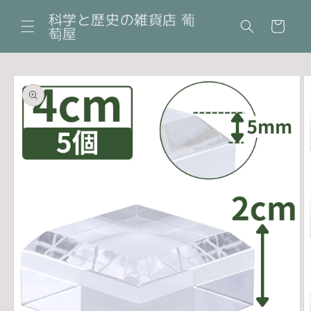
コンテ
カ
ンツに
科学と歴史の雑貨店 葡
ー
進む
萄屋
ト
商品情
報にス
キップ