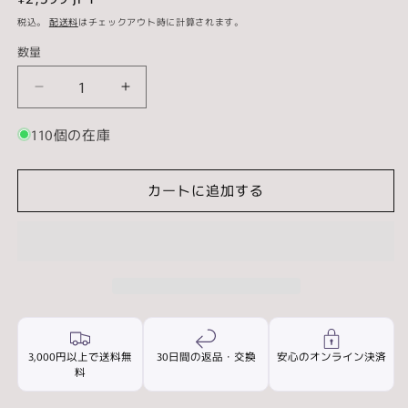
常
税込。
配送料
はチェックアウト時に計算されます。
価
数量
数
格
量
ア
ア
ク
ク
110個の在庫
リ
リ
ル
ル
ブ
ブ
カートに追加する
ロ
ロ
ッ
ッ
ク
ク
40×40×20mm
40×40×20mm
5
5
個
個
面
面
取
取
3,000円以上で送料無
30日間の返品・交換
安心のオンライン決済
料
り
り
ベ
ベ