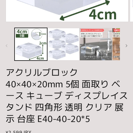
モ
ー
ダ
ル
で
メ
デ
ィ
ア
アクリルブロック
(1)
(2
を
40×40×20mm 5個 面取り ベ
開
く
ース キューブ ディスプレイス
タンド 四角形 透明 クリア 展
示 台座 E40-40-20*5
通
¥2,599 JPY