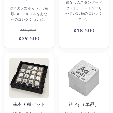
銀なしのスタンダード
セット。エントリーし
待望の追加セット。9種
やすい15種のコレクシ
類のレアメタルをあな
ョン。
たのコレクションに。
¥45,000
¥18,500
¥39,500
基本16種セット
銀 Ag（単品）