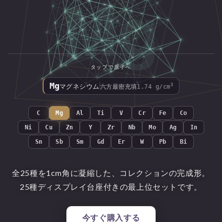
タップで結晶格子へ
Mg
マグネシウム
電子 12
中性子 12
C
Mg
Al
Ti
V
Cr
Fe
Co
Ni
Cu
Zn
Y
Zr
Nb
Mo
Ag
In
Sn
Sb
Sm
Gd
Er
W
Pb
Bi
全25種を1cm角に凝縮した、コレクションの完成形。
25種ディスプレイ台座付きの最上位セットです。
今すぐ購入する