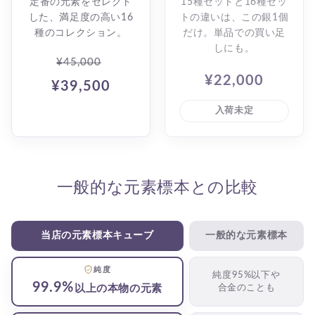
定番の元素をセレクト
15種セットと16種セッ
した、満足度の高い16
トの違いは、この銀1個
種のコレクション。
だけ。単品での買い足
しにも。
¥45,000
¥22,000
¥39,500
入荷未定
一般的な元素標本との比較
当店の
元素標本
キューブ
一般的な
元素標本
純度
純度95%以下や
99.9%
以上の
本物の元素
合金のことも