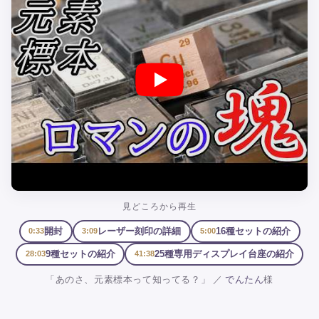
見どころから再生
開封
レーザー刻印の詳細
16種セットの紹介
0:33
3:09
5:00
9種セットの紹介
25種専用ディスプレイ台座の紹介
28:03
41:38
「あのさ、元素標本って知ってる？」 ／
でんたん
様