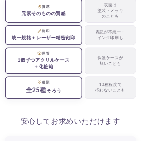
表面は
質感
塗装・メッキ
元素そのもの
の質感
のことも
刻印
表記が不統一・
統一規格＋
レーザー
精密刻印
インク印刷も
保管
保護ケースが
1個ずつ
アクリルケース
無いことも
＋化粧箱
種類
10種程度で
全25種
そろう
揃わないことも
安心してお求めいただけます