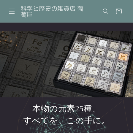
コンテ
カ
ンツに
科学と歴史の雑貨店 葡
ー
進む
萄屋
ト
本物の元素25種、
すべてを、この手に。