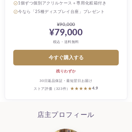
1個ずつ個別アクリルケース＋専用化粧箱付き
今なら「25種ディスプレイ台座」プレゼント
¥90,000
¥79,000
税込・送料無料
今すぐ購入する
残りわずか
30日返品保証・最短翌日お届け
★★★★★
★★★★★
4.9
ストア評価（323件）
店主プロフィール