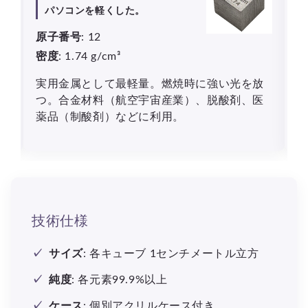
パソコンを軽くした。
原子番号
: 12
密度
: 1.74 g/cm³
鉛
実用金属として最軽量。燃焼時に強い光を放
。
つ。合金材料（航空宇宙産業）、脱酸剤、医
野
薬品（制酸剤）などに利用。
技術仕様
サイズ
: 各キューブ
1センチメートル立方
純度
: 各元素99.9%以上
ケース
: 個別アクリルケース付き