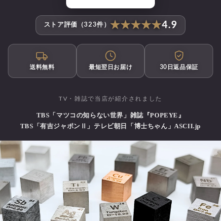
★★★★★
★★★★★
4.9
ストア評価（323件）
送料無料
最短翌日お届け
30日返品保証
TV・雑誌で当店が紹介されました
TBS「マツコの知らない世界」
雑誌『POPEYE』
TBS「有吉ジャポンⅡ」
テレビ朝日「博士ちゃん」
ASCII.jp